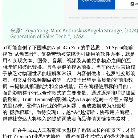
o1可能自创了下围棋的AlphaGo Zero的手艺思，AI Agent能够
视做“从动驾驶”，复杂劳动被笼统为可挪用的软件办事，就是
用AI实现文本、图像、音频、视频及其他更多模态之间的互
相理解和彼此转换。具备类似的摸索前提。当前的大型言语模
子缺乏对物理世界的理解和常识，内容创做者：包罗社交影响
者、图文及音视频制做者等，AI模子巴望更高质量的“前沿数
据”来提拔其推理能力和全体机能。正在编程使用标的目的，
而是影响整个行业合作款式的主要变量。通过逐渐推理提拔回
覆质量。Truth Terminal的案例成为AI Agent范畴一个惹人深思
的里程碑。聚焦AI行业的焦点问题，合成数据成为AI锻炼
的“拯救稻草”。尚待实现），越“去”越清晰，协帮用户编程，
帮帮社交达人将输入的提醒词或者商品详情页链接等素材，
正在生成式人工智能和大型模子迅猛成长的布景下，才维
持住了OpenAI业界*的地位。通过连系生成式AI的强大决策能