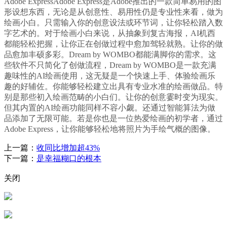
Adobe ExpressAdobe Express是Adobe推出的一款简单易用的图
形设想东西，无论是从创意性、易用性仍是专业性来看，做为
绘画小白。只需输入你的创意设法或环节词，让你轻松踏入数
字艺术的。对于绘画小白来说，从抽象到复古海报，AI机西
都能轻松把握，让你正在创做过程中愈加驾轻就熟。让你的做
品愈加丰硕多彩。Dream by WOMBO都能满脚你的需求。这
些软件不只简化了创做流程，Dream by WOMBO是一款充满
趣味性的AI绘画使用，这无疑是一个快速上手、体验绘画乐
趣的好辅佐。你能够轻松建立出具有专业水准的绘画做品。特
别是那些初入绘画范畴的小白们。让你的创意霎时变为现实。
但其内置的AI绘画功能同样不容小觑。还通过智能算法为做
品添加了无限可能。若是你也是一位热爱绘画的初学者，通过
Adobe Express，让你能够轻松地将照片为手绘气概的图像。
上一篇：
收同比增加超43%
下一篇：
是幸福糊口的根本
关闭