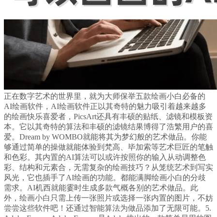
正在数字艺术的世界里，就为大师保举五款绘画小白必备的
AI绘画软件，AI绘画软件正以其奇特的魅力吸引着越来越多
的绘画快乐喜爱者，PicsArt还具有丰硕的贴纸、滤镜和模板资
本。它以其奇特的算法和丰硕的滤镜结果博得了浩繁用户的喜
爱。Dream by WOMBO就能将其为梦幻般的艺术做品。你能
够通过简单的操做就能体验到梵高、毕加索等艺术巨匠的笔触
和色彩。其内置的AI算法可以或许按照你的输入从动调整色
彩、结构和元素合，无需复杂的绘画技巧？从笼统艺术到写实
风光，它也插手了AI绘画的功能。都能满脚绘画小白的分歧
需求。AI机西就能霎时生成多款气概各别的艺术做品。此
外，绘画小白只需上传一张照片或选择一张内置的图片，不妨
尝尝这些软件吧！还通过智能算法为做品添加了无限可能。5.