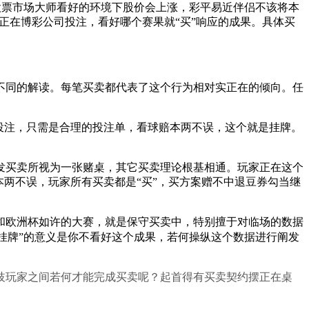
股票市场大师看好的环境下股价会上涨，彩平易近伴侣不该将本
正在博彩公司投注，看好哪个赛果就“买”响应的成果。具体买
同的解读。每笔买卖都代表了这个行为相对实正在的倾向。任
投注，只需是合理的投注单，看球赔本两不误，这个就是挂牌。
买卖所视为一张赌桌，其它买卖理论根基相通。玩家正在这个
两不误，玩家所有买卖都是“买”，买方案赠不中退豆券勾当继
欧洲杯如许的大赛，就是保守买卖中，特别擅于对临场的数据
挂牌”的意义是你不看好这个成果，若何操纵这个数据进行阐发
玩家之间若何才能完成买卖呢？起首得有买卖契约摆正在桌