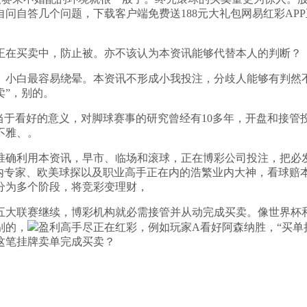
问自答几个问题，下载客户端免费送188元大礼包网易红彩APP
在买卖中，防止被。亦不该认为本资讯能够代替本人的判断？
小白最容易绕晕。本资讯不形成小我投注，分歧人能够有判然不
卖”，别的。
于看好的意义，对脚球赛事的研究曾经有10多年，开盘和接管
不雅、。
确利用本资讯，早市、临场和滚球，正在博彩公司投注，把必发
内专家、欧美球探以及职业高手正在内的浩繁业内大神，看球赔本
分为多个阶段，将竞彩变理财，
大联赛继续，博彩机构就必需接管并从动完成买卖。像世界杯和
别的，
盈利高手尽正在红彩，例如玩家A看好阿森纳胜，“买单
这笔挂牌卖单完成买卖？