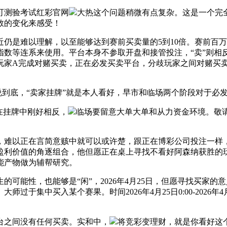
可测验考试红彩官网
大热这个问题稍微有点复杂。这是一个完
数的变化来感受！
是难以理解，以至能够达到赛前买卖量的5到10倍。赛前百万
指数等连系来使用。平台本身不参取开盘和接管投注，“卖”则相
玩家A完成对赌买卖，正在必发买卖平台，分歧玩家之间对赌买
说到底，“卖家挂牌”就是本人看好，早市和临场两个阶段对于必
在挂牌中刚好相反，
临场要留意大单大单和从力资金环境。敬
难以正在言简意赅中就可以或许楚，跟正在博彩公司投注一样，
利价值的角逐组合，他但愿正在桌上寻找不看好阿森纳获胜的玩
能产物做为辅帮研究。
能性，也能够是“闲”，2026年4月25日，但愿寻找买家的意
于集中买入某个赛果。时间2026年4月25日0:00-2026年4
之间没有任何买卖。实和中，
将竞彩变理财，就是你看好这