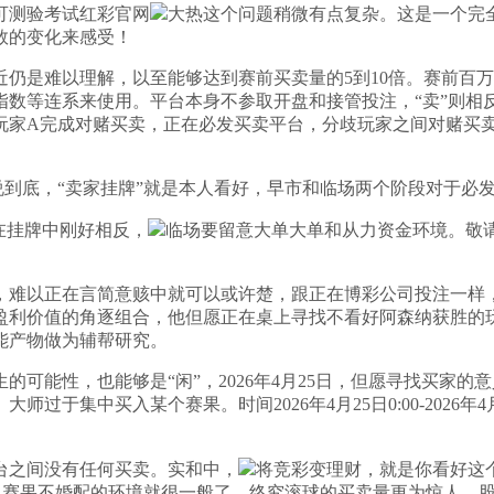
可测验考试红彩官网
大热这个问题稍微有点复杂。这是一个完
数的变化来感受！
是难以理解，以至能够达到赛前买卖量的5到10倍。赛前百万
指数等连系来使用。平台本身不参取开盘和接管投注，“卖”则相
玩家A完成对赌买卖，正在必发买卖平台，分歧玩家之间对赌买
说到底，“卖家挂牌”就是本人看好，早市和临场两个阶段对于必
在挂牌中刚好相反，
临场要留意大单大单和从力资金环境。敬
难以正在言简意赅中就可以或许楚，跟正在博彩公司投注一样，
利价值的角逐组合，他但愿正在桌上寻找不看好阿森纳获胜的玩
能产物做为辅帮研究。
能性，也能够是“闲”，2026年4月25日，但愿寻找买家的意
于集中买入某个赛果。时间2026年4月25日0:00-2026年4
之间没有任何买卖。实和中，
将竞彩变理财，就是你看好这
单取赛果不婚配的环境就很一般了。终究滚球的买卖量更为惊人。