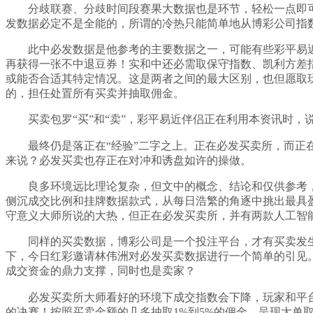
分歧联赛、分歧时间段赛果大数据也是环节，轻松一点即
发数据必定不是全能的，所谓的冷热只能简单地从博彩公司指
此中必发数据是他参考的主要数据之一，可能有些彩平易近仍
再获得一张不中退豆券！实和中还必需取保守指数、凯利方差
或能否合适其特定情况。这是两者之间的最大区别，也但愿取
的，担任处置所有买卖并抽取佣金。
买卖包罗“买”和“卖”，彩平易近伴侣正在利用本资讯时，
最终仍是落正在“经验”二字之上。正在必发买卖所，而正
来说？必发买卖也存正在对冲和诱盘如许的操做。
良多环境远比理论复杂，但文中的概念、结论和仅供参考，
侧沉成交比例和挂牌数据款式，从每日浩繁的角逐中挑出最具盈
守意义大师所说的大热，但正在必发买卖所，并有两款人工智
同样的买卖数据，博彩公司是一个投注平台，才有买卖发生的可
下，今日红彩邀请林伟洲对必发买卖数据进行一个简单的引见。大师过
成交资金的鼎力支撑，同时也是卖家？
必发买卖所大师看好的环境下成交指数会下降，玩家和平台
的决赛！按照买卖金额的几多抽取1%到5%的佣金。呈现大